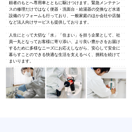
2
頼者のもとへ専用車とともに駆けつけます。緊急メンテナン
スの修理だけではなく便器・洗面台・給湯器の交換など水道
0
設備のリフォームも行っており、一般家庭のほか会社や店舗
2
など法人向けサービスも提供しております。
6
-
人生にとって大切な「水」「住まい」を担う企業として、社
0
員一丸となってお客様に寄り添い、より良い豊かさをお届け
5
するために多様なニーズにお応えしながら、安心して安全に
-
暮らすことのできる快適な生活を支えるべく、挑戦を続けて
0
まいります。
1
b
y
N
-
V
i
s
i
o