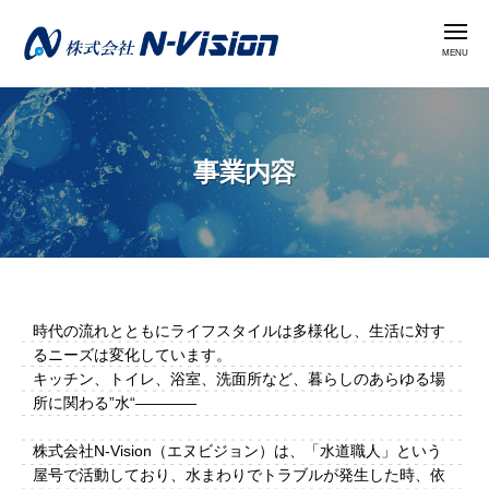
株
コ
式
メ
ン
ニ
会
ュ
テ
ー
社
株
ン
N
式
ツ
-
会
へ
V
事業内容
社
i
ス
N
s
キ
i
-
ッ
o
V
プ
n
i
事
時代の流れとともにライフスタイルは多様化し、生活に対す
s
るニーズは変化しています。
i
業
キッチン、トイレ、浴室、洗面所など、暮らしのあらゆる場
o
所に関わる”水“————
内
n
容
株式会社N-Vision（エヌビジョン）は、「水道職人」という
屋号で活動しており、水まわりでトラブルが発生した時、依