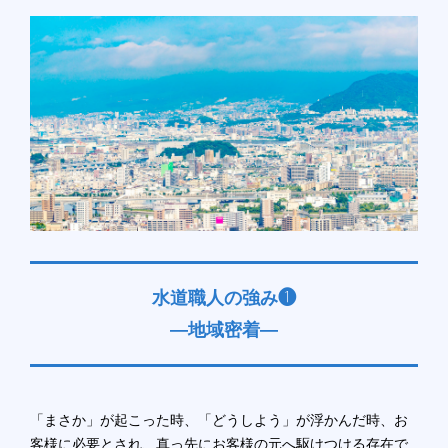
n
水道職人の強み❶
―地域密着―
「まさか」が起こった時、「どうしよう」が浮かんだ時、お
客様に必要とされ、真っ先にお客様の元へ駆けつける存在で