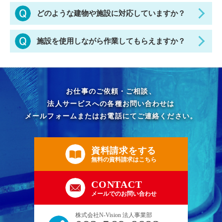
作業完了後は、必要に応じて写真付きの報告書と
はい、給排水設備の状況を把握するため、事前の
どのような建物や施設に対応していますか？
あわせて請求書を発行いたします。現場での現金
現場確認を行います。
精算は発生しないため、法人様・管理会社様・施
建物の使用状況や設備の状態、水漏れ・詰まり・
オフィスビルや商業施設、マンション、公営住
施設を使用しながら作業してもらえますか？
設管理者様の社内処理や確認作業を進めやすい形
排水不良などの有無を確認したうえで、必要な点
宅、店舗、工場、ホテル、学校、病院、公共施
でご利用いただけます。
検・清掃・修繕内容を検討します。現場確認の内
設、飲食店など、さまざまな施設の給排水設備に
建物の状況や作業範囲によって異なりますが、施
容をもとに、お見積りや対応内容をご案内いたし
ついてご相談いただけます。施設の用途や使用状
設運営や入居者様・利用者様への影響に配慮した
ます。
況、設備の劣化具合を確認したうえで、点検・保
お仕事のご依頼・ご相談、
作業内容を検討いたします。事前の現場確認をも
法人サービスへの各種お問い合わせは
守・清掃・修繕など、現場に適した管理内容をご
とに、作業時間や対応範囲、立ち入りが必要な場
メールフォームまたはお電話にてご連絡ください。
提案します。
所などを確認し、施設の使用状況に合わせた進め
方をご提案します。
資料請求をする
無料の資料請求はこちら
CONTACT
メールでのお問い合わせ
株式会社N-Vision 法人事業部