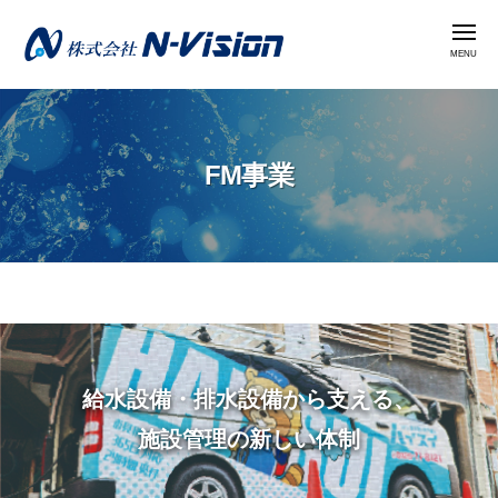
株
コ
式
メ
ン
ニ
会
ュ
テ
ー
社
株
ン
N
式
ツ
-
会
へ
V
FM事業
社
i
ス
N
s
キ
i
-
ッ
o
V
プ
n
i
FM
s
i
事
給水設備・排水設備から支える、
o
業
施設管理の新しい体制
n
2
0