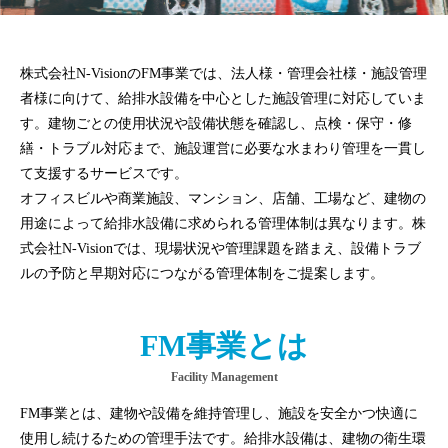
2
6
-
株式会社N-VisionのFM事業では、法人様・管理会社様・施設管理
0
者様に向けて、給排水設備を中心とした施設管理に対応していま
6
す。建物ごとの使用状況や設備状態を確認し、点検・保守・修
-
繕・トラブル対応まで、施設運営に必要な水まわり管理を一貫し
0
て支援するサービスです。
4
オフィスビルや商業施設、マンション、店舗、工場など、建物の
b
用途によって給排水設備に求められる管理体制は異なります。株
y
式会社N-Visionでは、現場状況や管理課題を踏まえ、設備トラブ
N
ルの予防と早期対応につながる管理体制をご提案します。
-
V
i
FM事業とは
s
Facility Management
i
o
FM事業とは、建物や設備を維持管理し、施設を安全かつ快適に
n
使用し続けるための管理手法です。給排水設備は、建物の衛生環