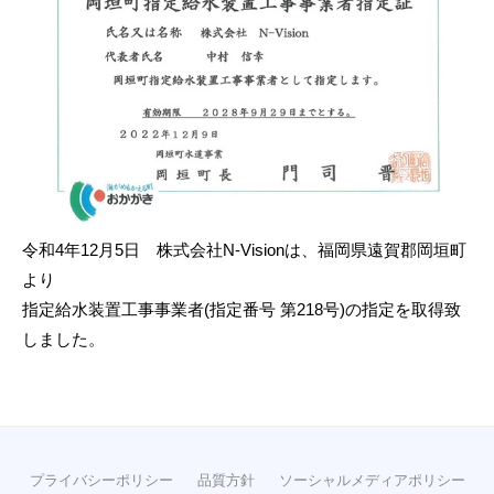
2
0
2
3
-
0
1
-
0
令和4年12月5日 株式会社N-Visionは、福岡県遠賀郡岡垣町
2
b
より
y
指定給水装置工事事業者(指定番号 第218号)の指定を取得致
N
しました。
-
V
i
s
i
プライバシーポリシー
品質方針
ソーシャルメディアポリシー
o