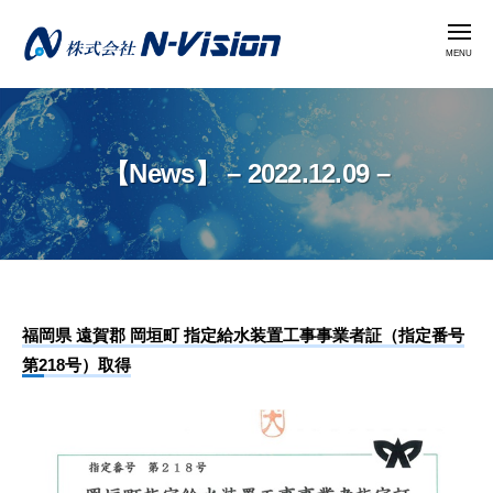
株
コ
式
メ
ン
ニ
会
ュ
テ
ー
社
株
ン
N
式
ツ
-
会
へ
V
【News】 – 2022.12.09 –
社
i
ス
N
s
キ
i
-
ッ
o
V
プ
n
i
【News】
福岡県 遠賀郡 岡垣町 指定給水装置工事事業者証（指定番号
s
第218号）取得
i
–
o
2022.12.09
n
–