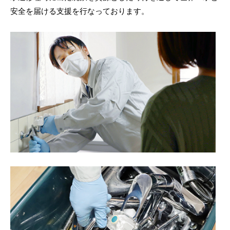
n
安全を届ける支援を行なっております。