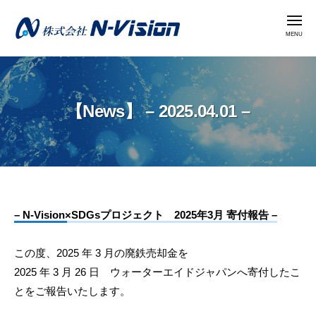
株
コ
式
メ
ン
ニ
会
ュ
テ
ー
社
株
ン
N
式
ツ
-
会
へ
V
【News】 – 2025.04.01 –
社
i
ス
N
s
キ
i
-
ッ
o
V
プ
n
i
【News】
– N-Vision×SDGsプロジェクト 2025年3月 寄付報告 –
s
i
–
この度、2025 年 3 月の廃鉄売却金を
o
2025.04.01
2025 年 3 月 26 日 ウォーターエイドジャパンへ寄付したこ
n
–
とをご報告いたします。