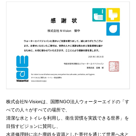
2
0
2
5
-
0
4
-
0
7
b
y
N
-
株式会社N-Visionは、国際NGO法人ウォーターエイドの「す
V
べての人々がすべての場所で、
i
清潔な水とトイレを利用し、衛生習慣を実践できる世界」を
s
目指すビジョンに賛同し、
i
o
水道修理時に出た廃鉄を資源とした寄付を通じて世界へ水と