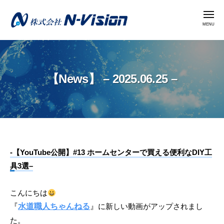
株
コ
式
メ
ン
ニ
会
ュ
テ
ー
社
株
ン
N
式
ツ
-
会
へ
V
【News】 – 2025.06.25 –
社
i
ス
N
s
キ
i
-
ッ
o
V
プ
n
i
【News】
-【YouTube公開】#13 ホームセンターで買える便利なDIY工
s
具3選–
i
–
o
2025.06.25
こんにちは
n
–
『
水道職人ちゃんねる
』
に新しい動画がアップされまし
た。