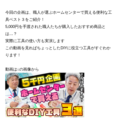
2
0
今回の企画は、職人が選ぶホームセンターで買える便利な工
2
具ベスト３をご紹介！
5
5,000円を手渡された職人たちが購入したおすすめ商品と
-
は…？
0
7
実際に工具の使い方も実演します
-
この動画を見ればちょっとしたDIYに役立つ工具がすぐわか
3
ります！
0
b
動画は↓の画像から
y
N
-
V
i
s
i
o