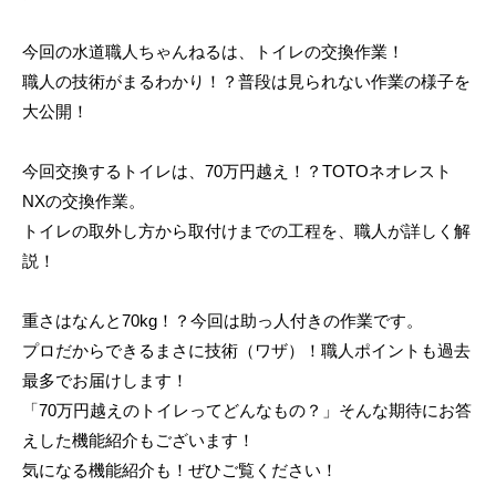
2
0
今回の水道職人ちゃんねるは、トイレの交換作業！
2
職人の技術がまるわかり！？普段は見られない作業の様子を
5
大公開！
-
1
1
今回交換するトイレは、70万円越え！？TOTOネオレスト
-
NXの交換作業。
1
トイレの取外し方から取付けまでの工程を、職人が詳しく解
2
説！
b
y
重さはなんと70kg！？今回は助っ人付きの作業です。
N
プロだからできるまさに技術（ワザ）！職人ポイントも過去
-
最多でお届けします！
V
i
「70万円越えのトイレってどんなもの？」そんな期待にお答
s
えした機能紹介もございます！
i
気になる機能紹介も！ぜひご覧ください！
o