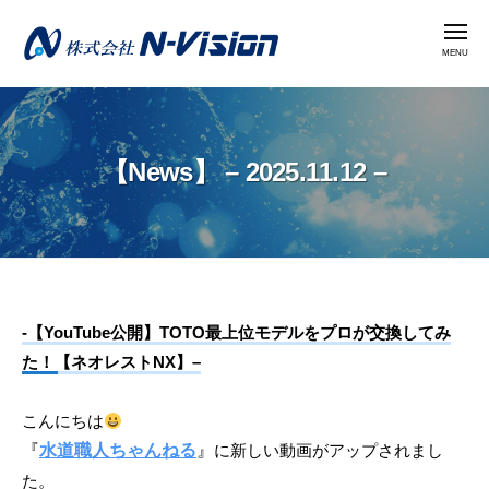
株
コ
式
メ
ン
ニ
会
ュ
テ
ー
社
株
ン
N
式
ツ
-
会
へ
V
【News】 – 2025.11.12 –
社
i
ス
N
s
キ
i
-
ッ
o
V
プ
n
i
【News】
-【YouTube公開】TOTO最上位モデルをプロが交換してみ
s
た！【ネオレストNX】–
i
–
o
2025.11.12
こんにちは
n
–
『
水道職人ちゃんねる
』
に新しい動画がアップされまし
た。