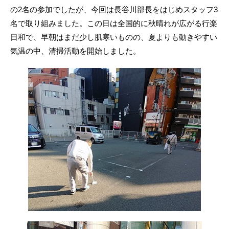
2
の2名の参加でしたが、今回は長谷川部長をはじめスタッフ3
0
名で取り組みました。この日は全国的に秋晴れが広がる行楽
2
日和で、早朝はまだ少し肌寒いものの、夏よりも動きやすい
5
気温の中、清掃活動を開始しました。
-
1
1
-
1
9
b
y
N
-
V
i
s
i
o