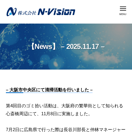
株
コ
式
メ
ン
ニ
会
ュ
テ
ー
社
株
ン
N
式
ツ
-
会
へ
V
【News】 – 2025.11.17 –
社
i
ス
N
s
キ
i
-
ッ
o
V
プ
n
i
【News】
– 大阪市中央区にて清掃活動を行いました –
s
i
–
第4回目のゴミ拾い活動は、大阪府の繁華街として知られる
o
2025.11.17
心斎橋周辺にて、11月8日に実施しました。
n
–
7月2日に広島県で行った際は長谷川部長と仲林マネージャー