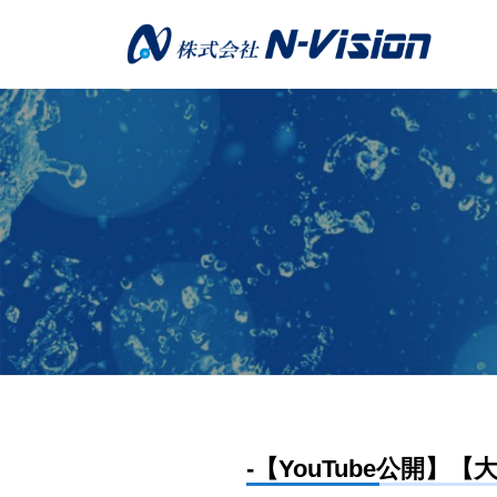
株
コ
式
ン
会
テ
株
社
ン
N
式
ツ
-
会
へ
V
社
ス
i
N
キ
s
-
ッ
i
プ
V
o
n
i
s
i
o
【News】 –
-【YouTube公開】