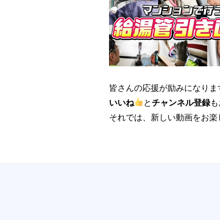
V
i
s
i
o
n
皆さんの応援が励みになりま
いいね
と
チャンネル登録
も
それでは、新しい動画をお楽