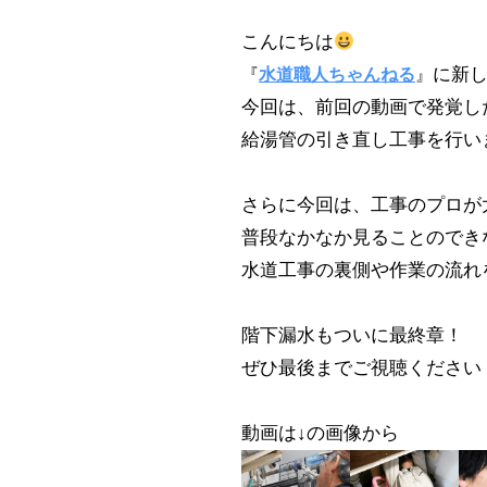
n
2026.06.03–
こんにちは
に新
『
水道職人ちゃんねる
』
2
今回は、前回の動画で発覚し
0
給湯管の引き直し工事を行い
2
6
-
さらに今回は、工事のプロが
0
普段なかなか見ることのでき
6
水道工事の裏側や作業の流れ
-
0
階下漏水もついに最終章！
3
ぜひ最後までご視聴ください
b
y
動画は↓の画像から
N
-