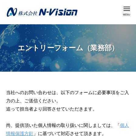
株
コ
式
メ
ン
ニ
会
ュ
テ
ー
社
株
ン
N
式
ツ
-
会
へ
V
エントリーフォーム（業務部）
社
i
ス
N
s
キ
i
-
ッ
o
V
プ
n
i
エ
当社へのお問い合わせは、以下のフォームに必要事項をご入
s
力の上、ご送信ください。
i
ン
追って担当者より回答させていただきます。
o
ト
n
リ
尚、提供頂いた個人情報の取り扱いに関しましては、「
個人
情報保護方針
」に基づいて対応させて頂きます。