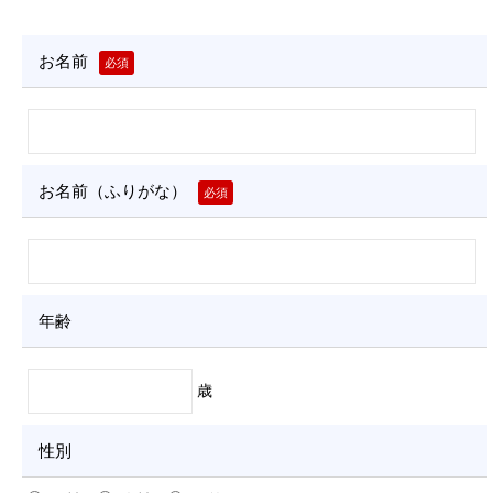
ー
フ
お名前
必須
ォ
ー
ム
お名前（ふりがな）
必須
（業
務
部）
年齢
2
0
2
歳
5
-
性別
0
9