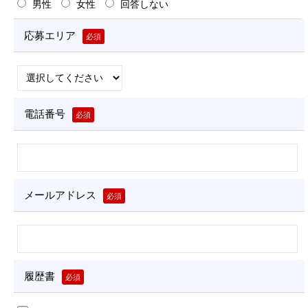
男性
女性
回答しない
-
1
応募エリア
必須
2
b
y
N
-
電話番号
必須
V
i
s
i
o
メールアドレス
必須
n
履歴書
必須