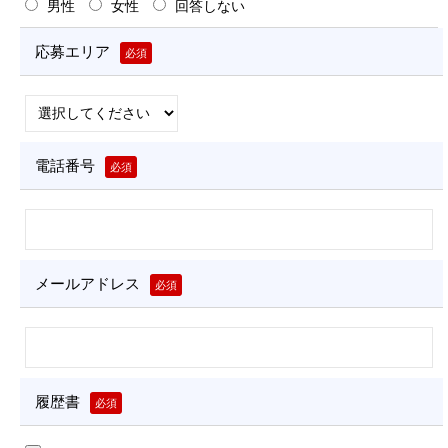
男性
女性
回答しない
-
1
応募エリア
必須
2
b
y
N
-
電話番号
必須
V
i
s
i
o
メールアドレス
必須
n
履歴書
必須