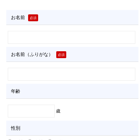
ー
フ
お名前
必須
ォ
ー
ム
お名前（ふりがな）
必須
（業
務
部）
年齢
2
0
2
歳
5
-
性別
0
9