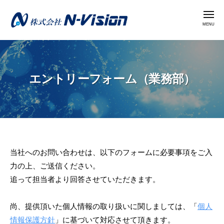
株
コ
式
メ
ン
ニ
会
ュ
テ
ー
社
株
ン
N
式
ツ
-
会
へ
V
エントリーフォーム（業務部）
社
i
ス
N
s
キ
i
-
ッ
o
V
プ
n
i
エ
当社へのお問い合わせは、以下のフォームに必要事項をご入
s
力の上、ご送信ください。
i
ン
追って担当者より回答させていただきます。
o
ト
n
リ
尚、提供頂いた個人情報の取り扱いに関しましては、「
個人
情報保護方針
」に基づいて対応させて頂きます。