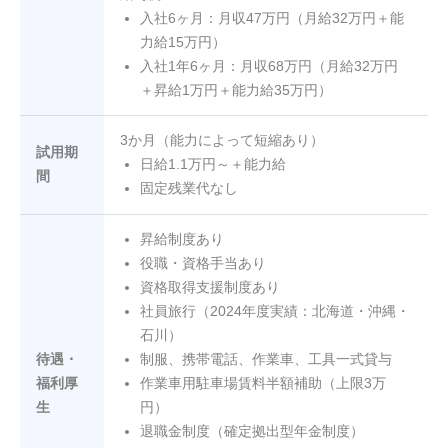
入社6ヶ月：月収47万円（月給32万円＋能
力給15万円）
入社1年6ヶ月：月収68万円（月給32万円
＋昇給1万円＋能力給35万円）
3か月（能力によって短縮あり）
試用期
日給1.1万円～＋能力給
間
固定残業代なし
昇給制度あり
役職・資格手当あり
資格取得支援制度あり
社員旅行（2024年度実績：北海道・沖縄・
石川）
待遇・
制服、携帯電話、作業車、工具一式貸与
福利厚
作業車用駐車場賃料半額補助（上限3万
生
円）
退職金制度（確定拠出型年金制度）