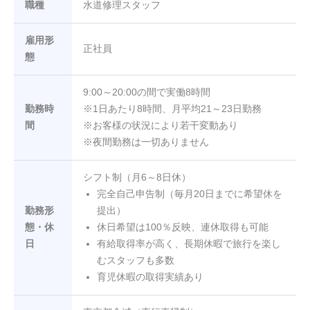
ッ
職種
水道修理スタッフ
フ
雇用形
正社員
（東
態
京都
9:00～20:00の間で実働8時間
23
勤務時
※1日あたり8時間、月平均21～23日勤務
区
間
※お客様の状況により若干変動あり
※夜間勤務は一切ありません
内）
シフト制（月6～8日休）
2
完全自己申告制（毎月20日までに希望休を
0
勤務形
提出）
2
態・休
休日希望は100％反映、連休取得も可能
6
日
有給取得率が高く、長期休暇で旅行を楽し
-
むスタッフも多数
0
育児休暇の取得実績あり
7
-