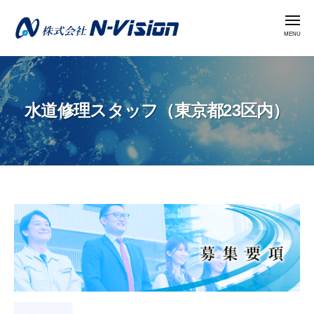
株
コ
式
メ
ン
ニ
会
ュ
テ
ー
社
株
ン
N
式
ツ
-
会
へ
V
水道修理スタッフ（東京都23区内）
社
i
ス
N
s
キ
i
-
ッ
o
V
プ
n
i
水道
s
i
修理
o
ス
n
タ