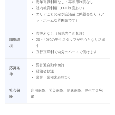
定年退職制度なし・再雇用制度なし
社内教育制度（OJT制度あり）
エリアごとの定例会議後に懇親会あり（ア
ットホームな雰囲気です）
喫煙所なし（敷地内全面禁煙）
職場環
20～40代の男性スタッフが中心となり活躍
境
中
直行直帰制で自分のペースで働けます
要普通自動車免許
応募条
経験者歓迎
件
業界・業種未経験OK
社会保
雇用保険、労災保険、健康保険、厚生年金完
険
備