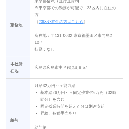
東京都全域（直行直帰制）
2
※東京都での勤務が可能で、23区内に在住の
0
方
b
（
23区外在住の方はこちら
）
y
勤務地
N
所在地：〒131-0032 東京都墨田区東向島2-
-
10-4
V
転勤：なし
i
s
i
本社所
広島県広島市中区鶴見町8-57
o
在地
n
月給32万円～＋能力給
基本給26万円～＋固定残業代6万円（32時
間分）を含む
固定残業時間を超えた分は別途支給
昇給、各種手当あり
給与
給与例